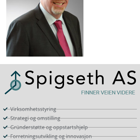
Virksomhetsstyring
Strategi og omstilling
Gründerstøtte og oppstartshjelp
Forretningsutvikling og innovasjon